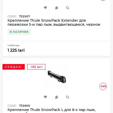
CODE:
732507
Крепление Thule SnowPack Extender для
перевозки 5-и пар лыж, выдвигающееся, черное
В НАЛИЧИИ
1 400 lari
1 225 lari
СКИДКА!
-155 lari
-14%
CODE:
732600
Крепление Thule SnowPack L для 6-х пар лыж,