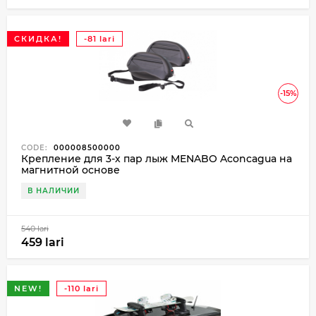
СКИДКА!
-81 lari
-15%
CODE:
000008500000
Крепление для 3-х пар лыж MENABO Aconcagua на
магнитной основе
В НАЛИЧИИ
540 lari
459 lari
NEW!
-110 lari