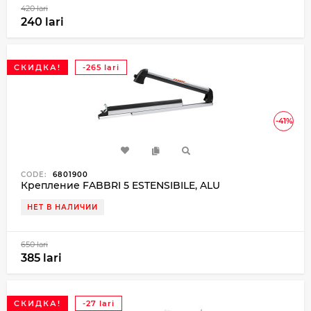
420 lari
240 lari
СКИДКА!
-265 lari
-41%
CODE:
6801900
Крепление FABBRI 5 ESTENSIBILE, ALU
НЕТ В НАЛИЧИИ
650 lari
385 lari
СКИДКА!
-27 lari