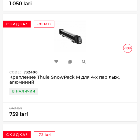
1 050 lari
СКИДКА!
-81 lari
-10%
CODE:
732400
Крепление Thule SnowPack M для 4-х пар лыж,
алюминий
В НАЛИЧИИ
840 lari
759 lari
СКИДКА!
-72 lari