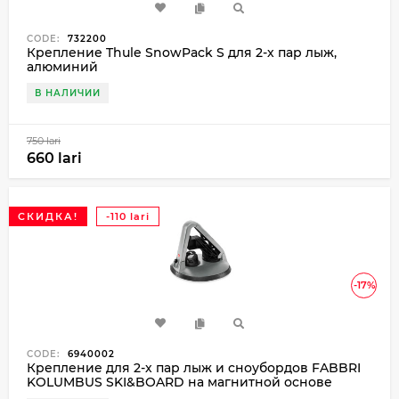
CODE:
732200
Крепление Thule SnowPack S для 2-х пар лыж,
алюминий
В НАЛИЧИИ
750 lari
660 lari
СКИДКА!
-110 lari
-17%
CODE:
6940002
Крепление для 2-х пар лыж и сноубордов FABBRI
KOLUMBUS SKI&BOARD на магнитной основе