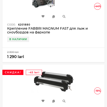
-44%
CODE:
6201880
Крепление FABBRI MAGNUM FAST для лыж и
сноубордов на фаркопе
В НАЛИЧИИ
2 300 lari
1 290 lari
СКИДКА!
-45 lari
-19%