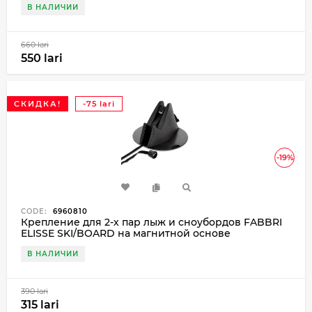
В НАЛИЧИИ
660 lari
550 lari
СКИДКА!
-75 lari
-19%
CODE:
6960810
Крепление для 2-х пар лыж и сноубордов FABBRI
ELISSE SKI/BOARD на магнитной основе
В НАЛИЧИИ
390 lari
315 lari