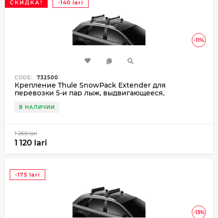
СКИДКА!
-140 lari
-11%
CODE:
732500
Крепление Thule SnowPack Extender для
перевозки 5-и пар лыж, выдвигающееся,
алюминий
В НАЛИЧИИ
1 260 lari
1 120 lari
-175 lari
-13%