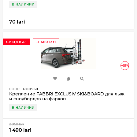
В НАЛИЧИИ
70 lari
СКИДКА!
-1 460 lari
-49%
CODE:
6201960
Крепление FABBRI EXCLUSIV SKI&BOARD для лыж
и сноубордов на фаркоп
В НАЛИЧИИ
2 950 lari
1 490 lari