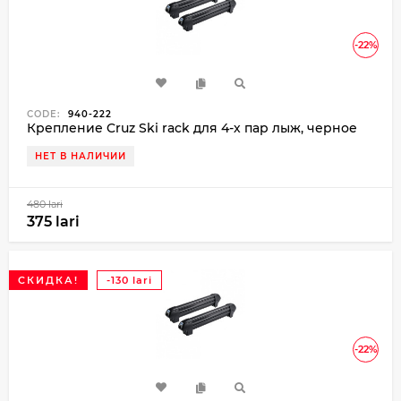
-22%
CODE:
940-222
Крепление Cruz Ski rack для 4-х пар лыж, черное
НЕТ В НАЛИЧИИ
480 lari
375 lari
СКИДКА!
-130 lari
-22%