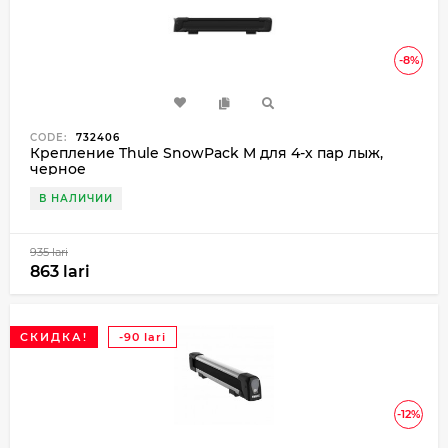
-8%
CODE:
732406
Крепление Thule SnowPack M для 4-х пар лыж,
черное
В НАЛИЧИИ
935 lari
863 lari
СКИДКА!
-90 lari
-12%