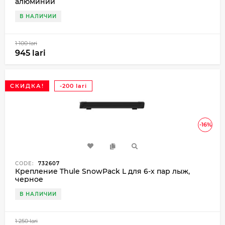
алюминий
В НАЛИЧИИ
1 100 lari
945 lari
СКИДКА!
-200 lari
-16%
CODE:
732607
Крепление Thule SnowPack L для 6-х пар лыж,
черное
В НАЛИЧИИ
1 250 lari