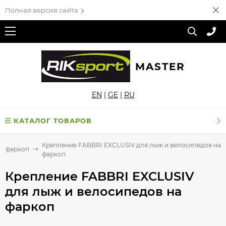
Полная версия сайта
MASTER
EN
|
GE
|
RU
КАТАЛОГ ТОВАРОВ
Крепление FABBRI EXCLUSIV для лыж и велосипедов на
а фаркоп
фаркоп
Крепление FABBRI EXCLUSIV
для лыж и велосипедов на
фаркоп