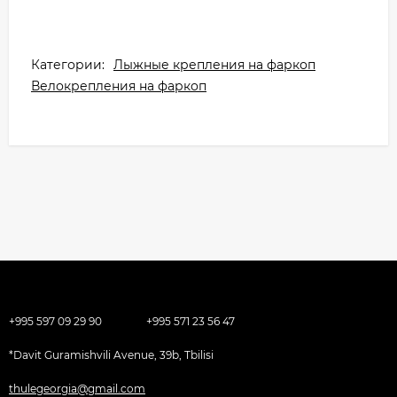
Категории:
Лыжные крепления на фаркоп
Велокрепления на фаркоп
+995 597 09 29 90
+995 571 23 56 47
*Davit Guramishvili Avenue, 39b, Tbilisi
thulegeorgia@gmail.com