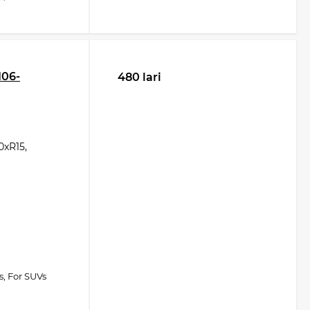
06-
480 lari
xR15,
s, For SUVs