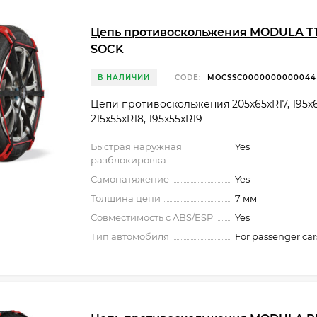
Цепь противоскольжения MODULA T11
SOCK
В НАЛИЧИИ
CODE:
MOCSSC0000000000044
Цепи противоскольжения 205x65xR17, 195x6
215x55xR18, 195x55xR19
Быстрая наружная
Yes
разблокировка
Самонатяжение
Yes
Толщина цепи
7 мм
Совместимость с ABS/ESP
Yes
Тип автомобиля
For passenger car