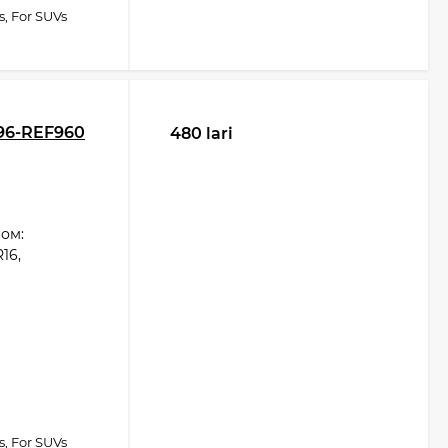
s, For SUVs
96-REF960
480 lari
ом:
16,
s, For SUVs