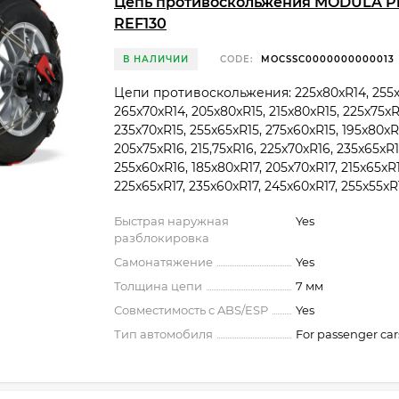
Цепь противоскольжения MODULA Pla
REF130
В НАЛИЧИИ
CODE:
MOCSSC0000000000013
Цепи противоскольжения: 225x80xR14, 255x
265x70xR14, 205x80xR15, 215x80xR15, 225x75xR
235x70xR15, 255x65xR15, 275x60xR15, 195x80xR
205x75xR16, 215,75xR16, 225x70xR16, 235x65xR1
255x60xR16, 185x80xR17, 205x70xR17, 215x65xR1
225x65xR17, 235x60xR17, 245x60xR17, 255x55xR17
Быстрая наружная
Yes
разблокировка
Самонатяжение
Yes
Толщина цепи
7 мм
Совместимость с ABS/ESP
Yes
Тип автомобиля
For passenger car