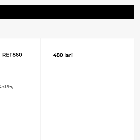
м маршрутам?
.
6-REF860
480 lari
0xR16,