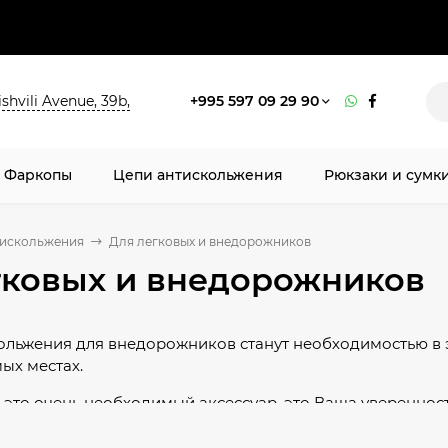
shvili Avenue, 39b,
+995 597 09 29 90
Фаркопы
Цепи антискольжения
Рюкзаки и сумки
тискольжения
Для легковых и внедорожников
гковых и внедорожников
ольжения для внедорожников станут необходимостью в 
ых местах.
- это очень необходимый аксессуар, это Ваша уверенност
ли они необходимы?