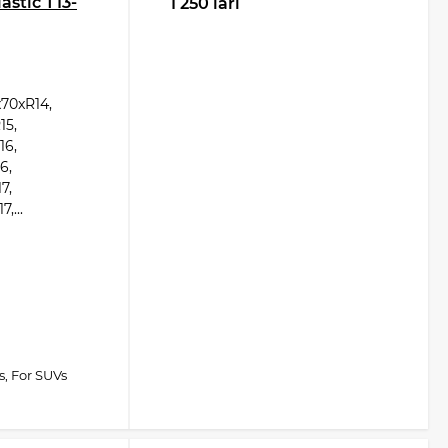
stic T13-
1 250 lari
70xR14,
15,
16,
6,
7,
,...
s, For SUVs