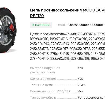
Цепь противоскольжения MODULA Pla
REF120
В НАЛИЧИИ
CODE:
MOCSSC0000000000012
Цепи противоскольжения: 215x80xR14, 215x7
185x80xR16, 195x75xR16, 215x70xR16, 225x65xR1
245x60xR16, 275x55xR16, 295x50xR16, 225x60xR
245x55xR17, 275x50xR17, 205x65xR17.5, 225x55R
245x50xR18, 275x45xR18, 205x55xR19, 245x45x
275x40xR19, 285x40xR19, 325x35xR19, 195x50xR2
Быстрая наружная
Yes
разблокировка
Самонатяжение
Yes
Толщина цепи
7 мм
Совместимость с ABS/ESP
Yes
Тип автомобиля
For passenger car