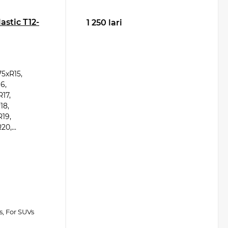
stic T12-
1 250 lari
5xR15,
6,
17,
18,
R19,
0,...
s, For SUVs