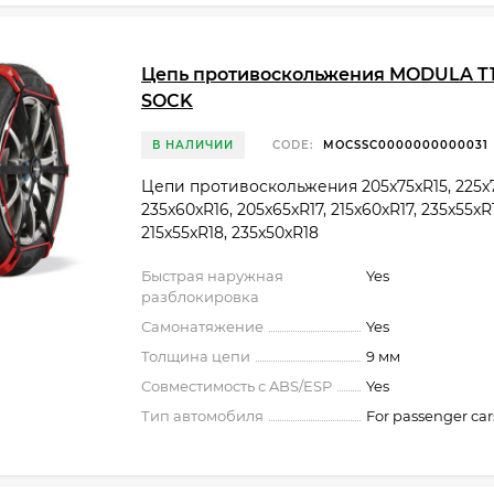
Цепь противоскольжения MODULA T1
SOCK
В НАЛИЧИИ
CODE:
MOCSSC0000000000031
Цепи противоскольжения 205x75xR15, 225x7
235x60xR16, 205x65xR17, 215x60xR17, 235x55xR1
215x55xR18, 235x50xR18
Быстрая наружная
Yes
разблокировка
Самонатяжение
Yes
Толщина цепи
9 мм
Совместимость с ABS/ESP
Yes
Тип автомобиля
For passenger car