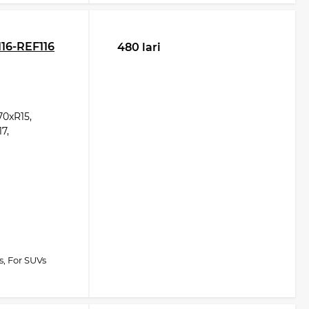
16-REF116
480 lari
0xR15,
7,
s, For SUVs