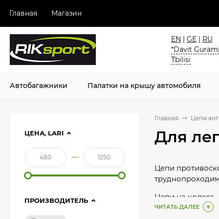
Главная
Магазин
EN
|
GE
|
RU
*Davit Gurami
Tbilisi
Автобагажники
Палатки на крышу автомобиля
Главная
Цепи ан
Для ле
ЦЕНА, LARI
—
Цепи противоск
труднопроходим
Цепи на колеса 
ПРОИЗВОДИТЕЛЬ
ЧИТАТЬ ДАЛЕЕ
Действительно 