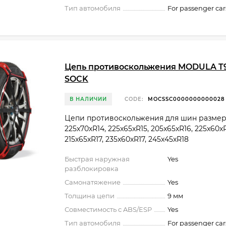
Тип автомобиля
For passenger car
Цепь противоскольжения MODULA T
SOCK
В НАЛИЧИИ
CODE:
MOCSSC0000000000028
Цепи противоскольжения для шин размер
225х70хR14, 225x65xR15, 205x65xR16, 225x60xR
215x65xR17, 235x60xR17, 245x45xR18
Быстрая наружная
Yes
разблокировка
Самонатяжение
Yes
Толщина цепи
9 мм
Совместимость с ABS/ESP
Yes
Тип автомобиля
For passenger car