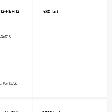
2-REF112
480 lari
0xR18,
s, For SUVs