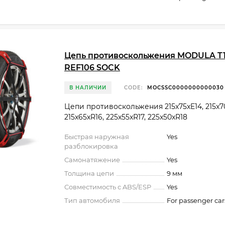
Цепь противоскольжения MODULA T1
REF106 SOCK
В НАЛИЧИИ
CODE:
MOCSSC0000000000030
Цепи противоскольжения 215x75xE14, 215x70
215x65xR16, 225x55xR17, 225x50xR18
Быстрая наружная
Yes
разблокировка
Самонатяжение
Yes
Толщина цепи
9 мм
Совместимость с ABS/ESP
Yes
Тип автомобиля
For passenger car