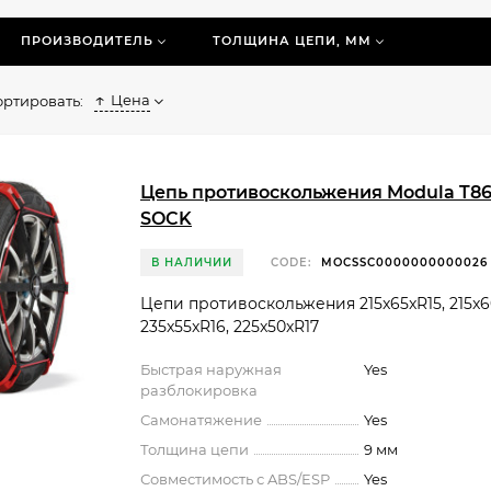
и Вы планируете поездку в горы, по опасным заснежены
ПРОИЗВОДИТЕЛЬ
ТОЛЩИНА ЦЕПИ, ММ
епи на колеса очень просто, ознакомьтесь с инструкцией
Цена
ортировать:
Цепь противоскольжения Modula T8
SOCK
В НАЛИЧИИ
CODE:
MOCSSC0000000000026
Цепи противоскольжения 215x65xR15, 215x6
235x55xR16, 225x50xR17
Быстрая наружная
Yes
разблокировка
Самонатяжение
Yes
Толщина цепи
9 мм
Совместимость с ABS/ESP
Yes