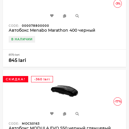
-3%
CODE:
000078800000
Автобокс Menabo Marathon 400 черный
В НАЛИЧИИ
875 lari
845 lari
СКИДКА!
-360 lari
-17%
CODE:
MOCS0163
Автобокс MODULA EVO 550 черный глянцевый