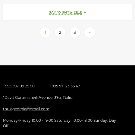
ЗАГРУЗИТЬ ЕЩЕ
1
2
3
→
+995 597 09 29 90
+995 571 23 56 47
*Davit Guramishvili Avenue, 39b, Tbilisi
thulegeorgia@gmail.com
Monday-Friday 10:00 - 19:00 Saturday: 10:00-18:00 Sunday: Day
Off