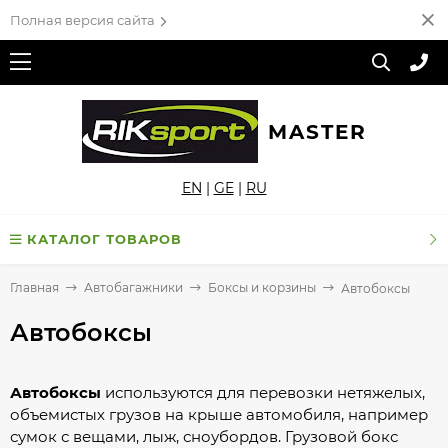
Полная версия сайта
MASTER
EN
|
GE
|
RU
КАТАЛОГ ТОВАРОВ
Главная
Автобагажники
Боксы и корзины
Автобоксы
Автобоксы
Автобоксы
используются для перевозки нетяжелых,
объемистых грузов на крыше автомобиля, например
сумок с вещами, лыж, сноубордов. Грузовой бокс