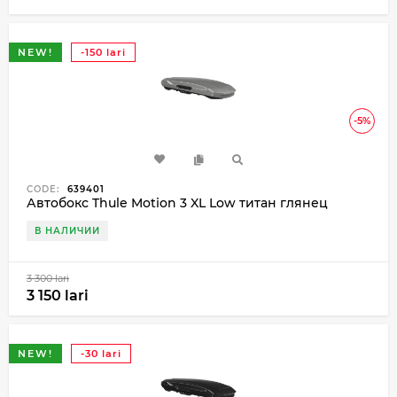
NEW!
-150 lari
-5%
CODE:
639401
Автобокс Thule Motion 3 XL Low титан глянец
В НАЛИЧИИ
3 300 lari
3 150 lari
NEW!
-30 lari