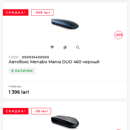
СКИДКА!
-349 lari
-20%
CODE:
000035400000
Автобокс Menabo Mania DUO 460 черный
В НАЛИЧИИ
1 745 lari
1 396 lari
СКИДКА!
-30 lari