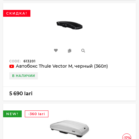
СКИДКА!
CODE:
613201
Автобокс Thule Vector M, черный (360л)
В НАЛИЧИИ
5 690 lari
NEW!
-360 lari
-17%