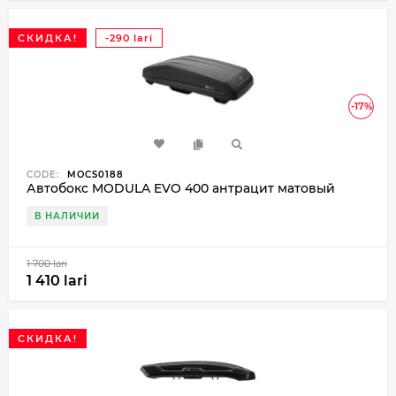
СКИДКА!
-290 lari
-17%
CODE:
MOCS0188
Автобокс MODULA EVO 400 антрацит матовый
В НАЛИЧИИ
1 700 lari
1 410 lari
СКИДКА!