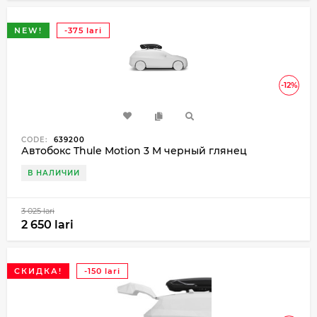
NEW!
-375 lari
-12%
CODE:
639200
Автобокс Thule Motion 3 M черный глянец
В НАЛИЧИИ
3 025 lari
2 650 lari
СКИДКА!
-150 lari