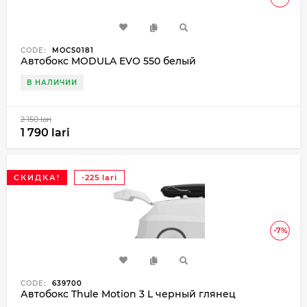
CODE:
MOCS0181
Автобокс MODULA EVO 550 белый
В НАЛИЧИИ
2 150 lari
1 790 lari
СКИДКА!
-225 lari
-7%
CODE:
639700
Автобокс Thule Motion 3 L черный глянец