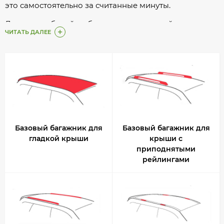
это самостоятельно за считанные минуты.
Для автомобилей любых марок и моделей можно
ЧИТАТЬ ДАЛЕЕ
подобрать подходящий багажник для крыши
Базовый багажник для
Базовый багажник для
гладкой крыши
крыши с
приподнятыми
рейлингами