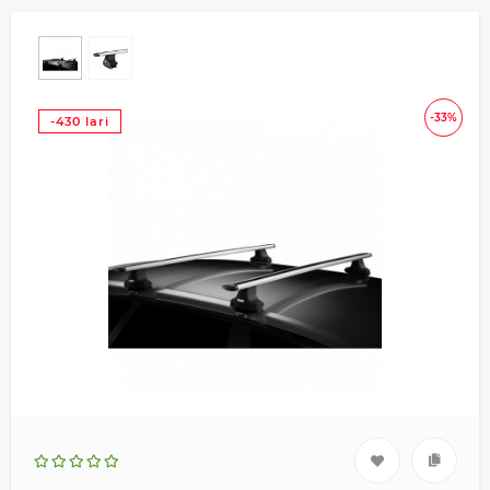
-33%
-430 lari