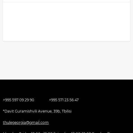
+995 597 09 29 90
+995 571 23 56 47
*Davit Guramishvili Avenue, 39b, Tbilisi
thulegeorgia@gmail.com