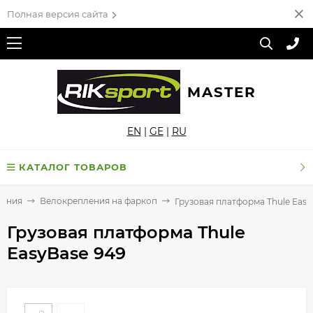
Полная версия сайта
MASTER
EN
|
GE
|
RU
КАТАЛОГ ТОВАРОВ
ления
Велокрепления на фаркоп
Грузовая платформа Thule Easy
Грузовая платформа Thule
EasyBase 949