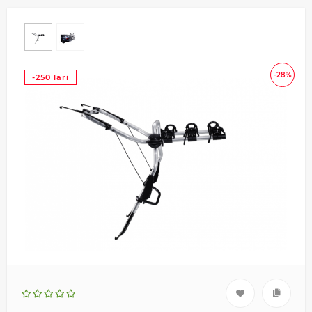
-28%
-250 lari