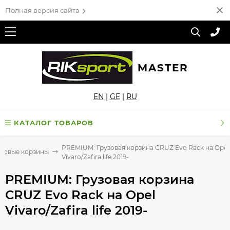
Полная версия сайта
MASTER
EN
|
GE
|
RU
КАТАЛОГ ТОВАРОВ
PREMIUM: Грузовая корзина CRUZ Evo Rack на Opel
узовые корзины
Vivaro/Zafira life 2019-
PREMIUM: Грузовая корзина
CRUZ Evo Rack на Opel
Vivaro/Zafira life 2019-