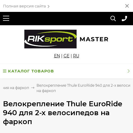
Полная версия сайта
MASTER
EN
|
GE
|
RU
КАТАЛОГ ТОВАРОВ
Велокрепление Thule EuroRide 940 для 2-х велоси
ения на фаркоп
на фаркоп
Велокрепление Thule EuroRide
940 для 2-х велосипедов на
фаркоп