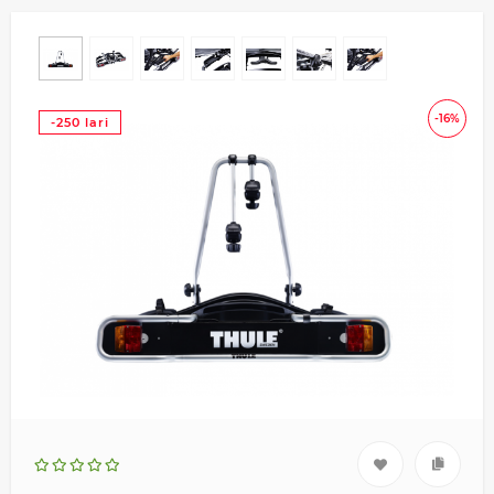
-16%
-250 lari