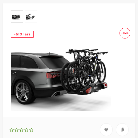
-16%
-610 lari