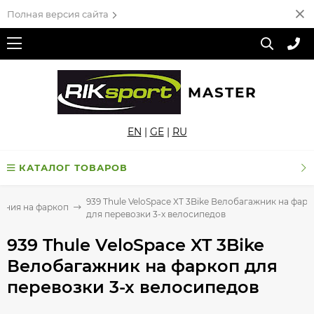
Полная версия сайта
MASTER
EN
|
GE
|
RU
КАТАЛОГ ТОВАРОВ
939 Thule VeloSpace XT 3Bike Велобагажник на фар
ения на фаркоп
для перевозки 3-х велосипедов
939 Thule VeloSpace XT 3Bike
Велобагажник на фаркоп для
перевозки 3-х велосипедов