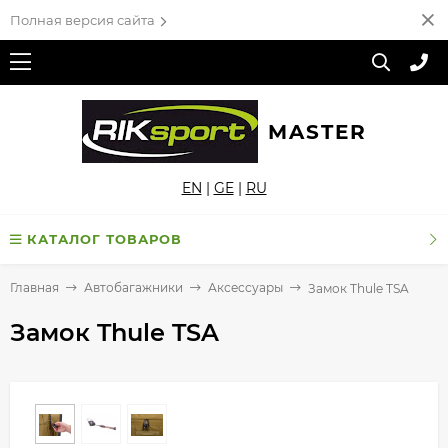
Полная версия сайта
MASTER
EN
|
GE
|
RU
КАТАЛОГ ТОВАРОВ
Главная
Автобагажники
Аксессуары
Замок Thule TSA
Замок Thule TSA