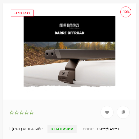
-10%
-130 lari
Центральный :
В НАЛИЧИИ
CODE:
151***/149**1