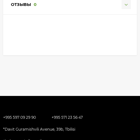
ОТЗЫВЫ
0
+995 597 09 29 90
+995 571 23 56 47
*Davit Guramishvili Avenue, 39b, Tbilisi