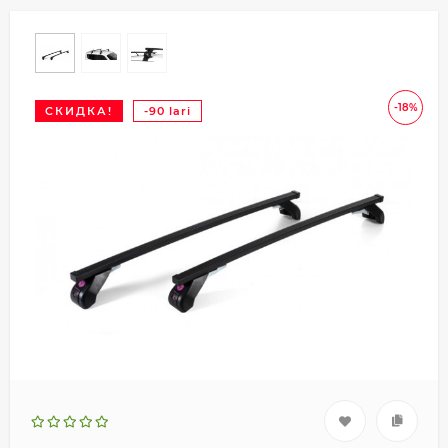
-18%
СКИДКА!
-90 lari