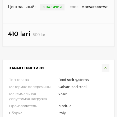
Центральный :
В НАЛИЧИИ
CODE:
MOCSKT0087/ST
410 lari
500 lari
ХАРАКТЕРИСТИКИ
Тип товара
Roof rack systems
Материал поперечины
Galvanized steel
Максимальная
75 кг
допустимая нагрузка
Производитель
Modula
Сборка
Italy